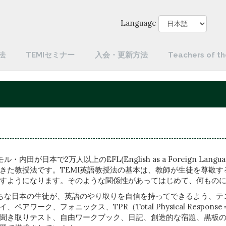
Language
法
TEMIセミナー
入会・更新方法
Teachers of th
田が日本で2万人以上のEFL(English as a Foreign L
きた教授法です。TEMI英語教授法の基本は、教師が生徒を尊敬
すようになります。そのような関係性があってはじめて、何もの
がちな日本の生徒が、英語のやり取りを自信を持ってできるよう、
アワーク、フォニックス、TPR（Total Physical Resp
聞き取りテスト、自由ワークブック、日記、創造的な宿題、黒板