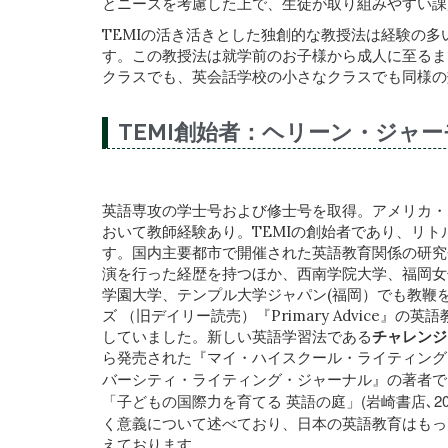
とニーズを考慮した上で、生徒が取り組みやすい課
TEMIの活き活きとした独創的な教授法は経験の
す。この教授法は就学前のお子様から成人に至るま
クラスでも、英会話学校の小さなクラスでも同様の
TEMI創始者：ヘリーン・ジャ
英語専攻の学士号および修士号を取得。アメリカ・
おいて教師経験あり。TEMIの創始者であり、リ
す。国内主要都市で開催された英語教育関係の研究
演を行った経歴を持つほか、西南学院大学、福岡女
学園大学、テンプル大学ジャパン(福岡）でも教鞭
ズ （旧デイリー読売）『Primary Advice』の
していました。新しい英語学習法である
チャレンジ
ら発売された『マイ・ハイスクール・ライティング
バーシティ・ライティング・ジャーナル』の著者
「子どもの国際力を育てる 英語の庭」(岩崎書店､2
く意義について述べており、
日本の英語教育はもっ
えております。