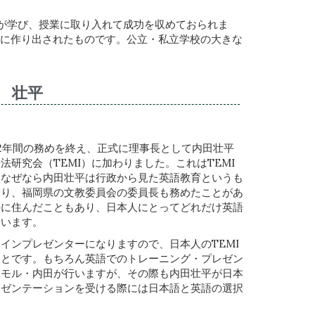
方が学び、授業に取り入れて成功を収めておられま
象に作り出されたものです。公立・私立学校の大きな
田 壮平
12年間の務めを終え、正式に理事長として内田壮平
研究会（TEMI）に加わりました。これはTEMI
。なぜなら内田壮平は行政から見た英語教育というも
あり、福岡県の文教委員会の委員長も務めたことがあ
外に住んだこともあり、日本人にとってどれだけ英語
ています。
インプレゼンターになりますので、日本人のTEMI
ことです。もちろん英語でのトレーニング・プレゼン
ーモル・内田が行いますが、その際も内田壮平が日本
レゼンテーションを受ける際には日本語と英語の選択