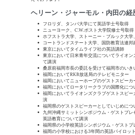
ヘリーン・ジャーモル・内田の経
フロリダ、タンパ大学にて英語学士号取得
ニューヨーク、C.W.ポスト大学院修士号取得
ホフストラ大学、ストーニー・ブルック大学
コートランドステート大学、国防教育法連邦
東京においてタイムライフ社の英語講師
東京において日米青年交流についてライオン
て講演
桑原前福岡市長の委託を受けて福岡市のいき
福岡においてRKB放送局のテレビモニター
福岡においてニューホープのゲストスピーカ
福岡においてロータリークラブの国際化につ
福岡においてライオンズクラブゲストスピー
演
福岡県のゲストスピーカーとしていじめにつ
九州沖縄サミットシンポジウム・ゲストプレ
英語教育について講演
福岡県の小学校英語シンポジウム・ゲストプ
福岡の小学校における3年間の英語パイロッ