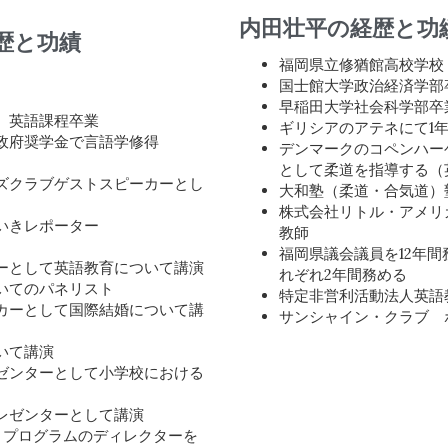
内田壮平の経歴と功
歴と功績
福岡県立修猶館高校学校
国士館大学政治経済学部
早稲田大学社会科学部卒
、英語課程卒業
ギリシアのアテネにて1
政府奨学金で言語学修得
デンマークのコペンハー
として柔道を指導する（
ズクラブゲストスピーカーとし
大和塾（柔道・合気道）
株式会社リトル・アメリ
いきレポーター
教師
福岡県議会議員を12年
ーとして英語教育について講演
れぞれ2年間務める
いてのパネリスト
特定非営利活動法人英語
カーとして国際結婚について講
サンシャイン・クラブ 
いて講演
ゼンターとして小学校における
レゼンターとして講演
トプログラムのディレクターを