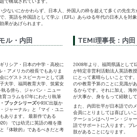
題で構成されています。
多い少ないにかかわらず、日本人、外国人の枠を超えて多くの先生
で、英語を外国語として学ぶ（EFL）あらゆる年代の日本人を対
効果があげられます。
ーモル・内田
TEMI理事長：内
ギリシア・日本の中学・高校に
2008年より、福岡県議として
トル・アメリカの校長でもありま
が特定非営利活動法人英語教授法
会にゲストスピーカーとして講
にとって素晴らしいことです
子大学、福岡教育大学、筑紫女
のや教育予算のことに見識が
を執る傍ら、ジャパン・ニュー
るからです。それに加え、海
英語教育コラムを17年にわたり執筆
が大事か、身をもって経験し
・ブックシリーズ
やRIC出版か
また、内田壮平が日本語でのメ
・ジャーナル』と『マイ・ユニ
会員にとりましては喜ばしい
最新作である
でもあります。
テーションはへリーン・ジャ
020） では幼児に英語の種を撒
語でサポートに入ります。プ
と『体験的』であるべきだと考
肢があることになります。