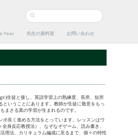
e Year
先生の資料室
お問い合わせ
anguage)生徒と接し、英語学習上の熟練度、長所、短所
するということにあります。教師が生徒に敬意をもっ
にもまさる真の学習が生まれるのです。
テンポ良く進める方法をとっています。レッスンはウ
onse＝全身反応教授法）、なぞなぞゲーム、読み書き、
の活用法、カリキュラム編成に至るまで、個々の特性