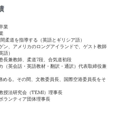
績
卒業
業
年間柔道を指導する（英語とギリシア語）
ゲン、アメリカのロングアイランドで、ゲスト教師
英語）
塾長兼教師、柔道7段、合気道初段
カ（英会話・英語教材・翻訳・通訳）代表取締役兼
間務める。その間、文教委員長、国際空港委員長をそ
教授法研究会（TEMI）理事長
ボランティア団体理事長